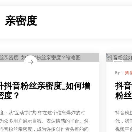
：
亲密度
By -
抖
升抖音粉丝亲密度_如何增
抖音
密度？
粉丝
度：从“互动”到“共鸣”在这个信息爆炸的时
抖音粉
为众多用户展示自我、表达情感的平台。然
代，我
抖音粉丝亲密度，成为许多创作者头疼的问
视频平