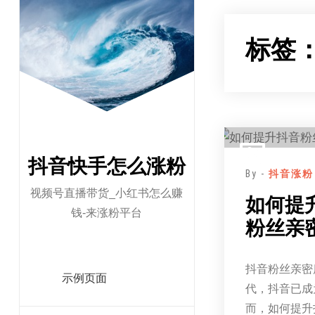
跳
至
标签
正
文
抖音快手怎么涨粉
By -
抖音涨粉
视频号直播带货_小红书怎么赚
如何提
钱-来涨粉平台
粉丝亲
抖音粉丝亲密
示例页面
代，抖音已成
而，如何提升