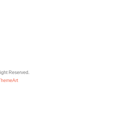
ht Reserved.
ThemeArt
粉丝平台
网站地图
抖音点赞卡盟平台
等专业技巧与方法,快速提升账号的权重和人气。