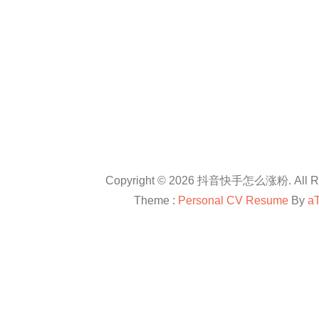
Copyright © 2026 抖音快手怎么涨粉. All Rig
Theme :
Personal CV Resume
By
a
友情链接：
抖音卡盟平台官网
抖音怎么涨粉
抖音怎么涨粉
en.com
抖音怎么涨粉
All right reserved
douyinkamen
抖音卡盟
抖音快手小红书等自媒体上进行直播带货、快速涨粉、赚钱方法