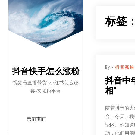
跳
至
标签
正
文
By -
抖音涨粉
抖音快手怎么涨粉
抖音中
视频号直播带货_小红书怎么赚
相”
钱-来涨粉平台
随着抖音的火
台。今天，我
示例页面
论区。你知道
动，他们用幽