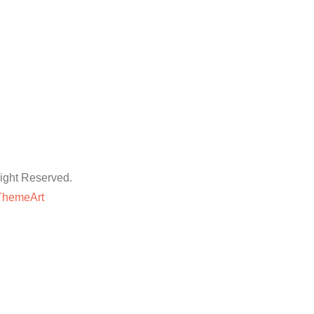
ht Reserved.
ThemeArt
粉丝平台
网站地图
抖音点赞卡盟平台
等专业技巧与方法,快速提升账号的权重和人气。