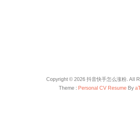
Copyright © 2026 抖音快手怎么涨粉. All Rig
Theme :
Personal CV Resume
By
a
友情链接：
抖音卡盟平台官网
抖音怎么涨粉
抖音怎么涨粉
en.com
抖音怎么涨粉
All right reserved
douyinkamen
抖音卡盟
抖音快手小红书等自媒体上进行直播带货、快速涨粉、赚钱方法