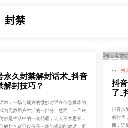
：
封禁
By -
抖
号永久封禁解封话术_抖音
抖音
禁解封技巧？
了_
话术：一场与规则的微妙对话在信息爆炸的
抖音点
成为无数用户生活的一部分。然而，一旦账
的时代
仿佛是生活中的一道阴霾，让人不禁思索：
而，近
何解封？这不仅仅是一场与规则的对话，更