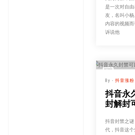
是一次对自由
友，名叫小杨
内容的视频而
诉说他
By -
抖音涨粉
抖音永
封解封
抖音封禁之谜
代，抖音这个