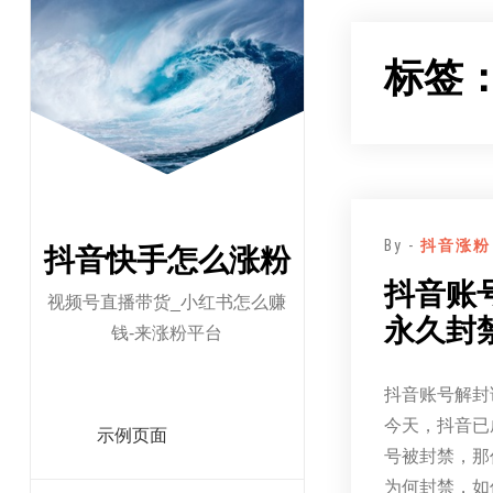
跳
至
标签
正
文
By -
抖音涨粉
抖音快手怎么涨粉
抖音账
视频号直播带货_小红书怎么赚
永久封
钱-来涨粉平台
抖音账号解封
今天，抖音已
示例页面
号被封禁，那
为何封禁，如