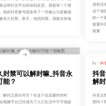
惑和沮
表达和社交平台的深刻反思。我曾有一个朋
这个谜
。他的抖音账号因发布了一些被认为是敏感
的一个
被永久封禁。那天，他找到我，满脸沮丧地
较量抖
较量
By -
抖
久封禁可以解封嘛_抖音永
抖音
可能？
解封
：解封之路在何方？在这个信息爆炸的时
抖音点
短视频平台已经成为了人们生活中不可或缺
愁吗？