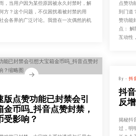
而，当用户因为某些原因被永久封禁时，解
点赞功
何方？这个问题，不仅困扰着被封禁的用
到门道
社会各界的广泛讨论。我曾在一次偶然的机
赞功能
点： 
互动性
By -
抖
抖音
速版点赞功能已封禁会引
反增
箱金币吗_抖音点赞封禁，
币受影响？
揭秘抖
过，明