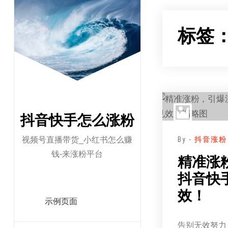
跳
至
标签
正
文
抖音快手怎么涨粉
视频号直播带货_小红书怎么赚
By -
抖音涨粉
钱-来涨粉平台
精准涨
抖音快
效！
示例页面
告别无效努力