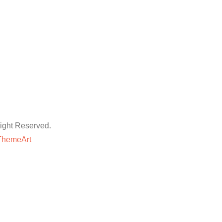
ht Reserved.
ThemeArt
粉丝平台
网站地图
抖音点赞卡盟平台
等专业技巧与方法,快速提升账号的权重和人气。