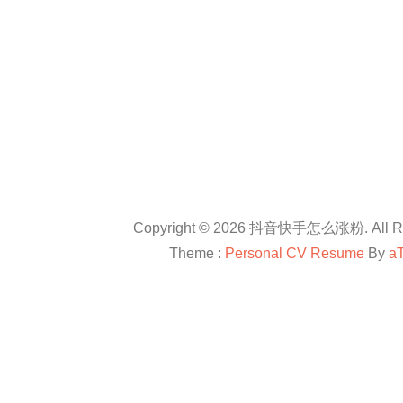
Copyright © 2026 抖音快手怎么涨粉. All Rig
Theme :
Personal CV Resume
By
a
友情链接：
抖音卡盟平台官网
抖音怎么涨粉
抖音怎么涨粉
en.com
抖音怎么涨粉
All right reserved
douyinkamen
抖音卡盟
抖音快手小红书等自媒体上进行直播带货、快速涨粉、赚钱方法