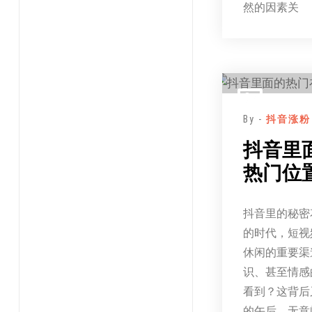
然的因素关
By -
抖音涨粉
抖音里
热门位
抖音里的秘密
的时代，短视
休闲的重要渠
识、甚至情感
看到？这背后
的午后，无意