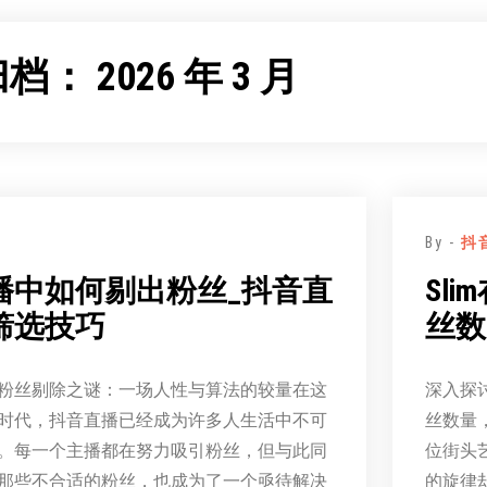
归档：
2026 年 3 月
By -
抖
播中如何剔出粉丝_抖音直
Sl
筛选技巧
丝数
粉丝剔除之谜：一场人性与算法的较量在这
深入探讨
时代，抖音直播已经成为许多人生活中不可
丝数量
。每一个主播都在努力吸引粉丝，但与此同
位街头
那些不合适的粉丝，也成为了一个亟待解决
的旋律