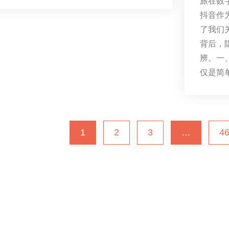
旅在数
抖音作
了我们
背后，
辨。一
仅是简
1
2
3
…
4