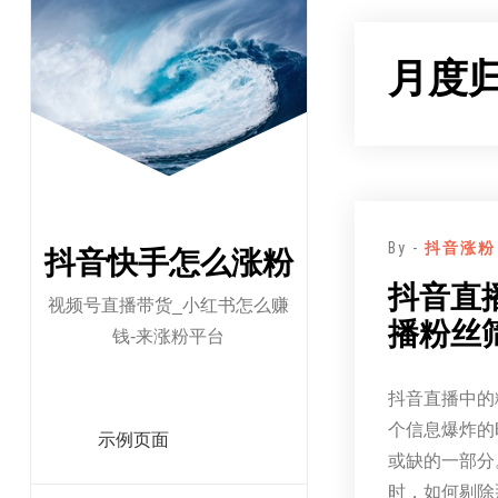
跳
至
月度
正
文
By -
抖音涨粉
抖音快手怎么涨粉
抖音直
视频号直播带货_小红书怎么赚
播粉丝
钱-来涨粉平台
抖音直播中的
个信息爆炸的
示例页面
或缺的一部分
时，如何剔除