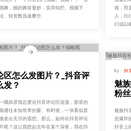
跳舞，她的舞姿曼妙，笑容灿烂。视频下
戏，而
论、转发数迅速攀升
人，往
们或以
By -
抖
论区怎么发图片？_抖音评
魅族
么发？
粉丝
一隅风景我总爱在抖音评论区游荡，那里的
扇通往未知世界的窗。有时候，一张看似普
魅族抖
激发出无尽的遐想。那么，如何在抖音评论
息爆炸
片呢？这让我想起去年在某个深夜，我在抖
抖音上