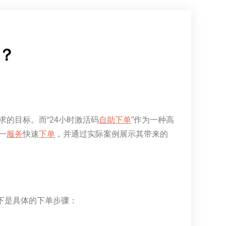
？
的目标。而“24小时激活码
自助
下单
”作为一种高
一
服务
快速
下单
，并通过实际案例展示其带来的
以下是具体的下单步骤：