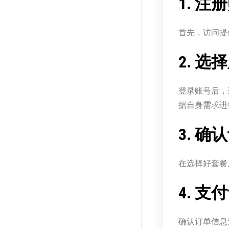
1. 注
首先，访问提
2. 
登录账号后，
据自身需求进
3. 
在选择好套餐
4. 支
确认订单信息