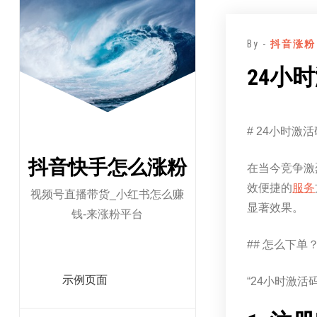
跳
至
By -
抖音涨粉
正
文
24小
# 24小时激
抖音快手怎么涨粉
在当今竞争激
效便捷的
服务
视频号直播带货_小红书怎么赚
显著效果。
钱-来涨粉平台
## 怎么下单
示例页面
“24小时激