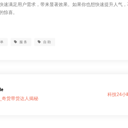
快速满足用户需求，带来显著效果。如果你也想快速提升人气，
的惊喜。
下单
服务
自助
le
科技24
_奇货带货达人揭秘