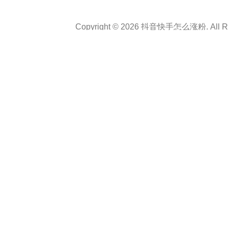
Copyright © 2026 抖音快手怎么涨粉. All Rig
Theme :
Personal CV Resume
By
a