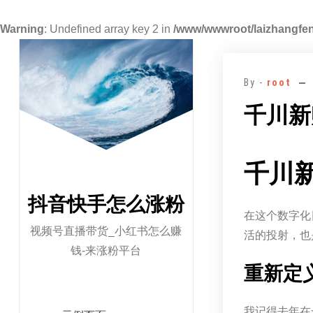
Warning
: Undefined array key 2 in
/www/wwwroot/laizhangfen
跳
至
By -
root
正
文
千川新
千川
抖音快手怎么涨粉
在这个数字化
视频号直播带货_小红书怎么赚
活的投射，也
钱-来涨粉平台
重新定
我记得去年在