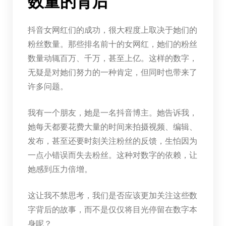
数量的背后
抖音女网红们的成功，很大程度上取决于她们的
粉丝数量。那些排名前十的女网红，她们的粉丝
数量动辄百万、千万，甚至上亿。这样的数字，
无疑是对她们努力的一种肯定，但同时也带来了
许多问题。
我有一个朋友，她是一名抖音博主。她告诉我，
她每天都要花费大量的时间来拍摄视频、编辑、
发布，甚至还要时刻关注粉丝的反馈，生怕因为
一点小错误而失去粉丝。这种对数字的依赖，让
她感到压力倍增。
这让我不禁思考，我们是否应该更加关注这些数
字背后的故事，而不是仅仅将目光停留在数字本
身呢？