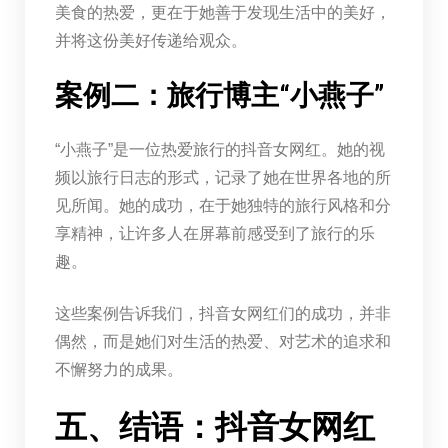
美食的热爱，更在于她善于发现生活中的美好，
并将这份美好传递给观众。
案例二：旅行博主“小燕子”
“小燕子”是一位热爱旅行的抖音女网红。她的视
频以旅行日志的形式，记录了她在世界各地的所
见所闻。她的成功，在于她独特的旅行风格和分
享精神，让许多人在屏幕前感受到了旅行的乐
趣。
这些案例告诉我们，抖音女网红们的成功，并非
偶然，而是她们对生活的热爱、对艺术的追求和
不懈努力的成果。
五、结语：抖音女网红