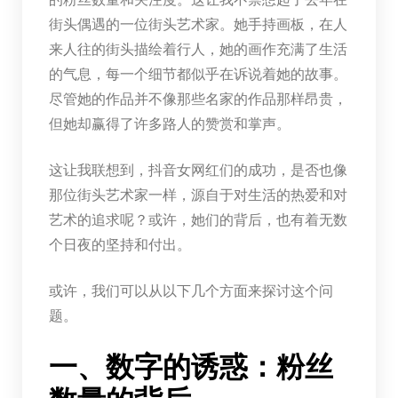
街头偶遇的一位街头艺术家。她手持画板，在人
来人往的街头描绘着行人，她的画作充满了生活
的气息，每一个细节都似乎在诉说着她的故事。
尽管她的作品并不像那些名家的作品那样昂贵，
但她却赢得了许多路人的赞赏和掌声。
这让我联想到，抖音女网红们的成功，是否也像
那位街头艺术家一样，源自于对生活的热爱和对
艺术的追求呢？或许，她们的背后，也有着无数
个日夜的坚持和付出。
或许，我们可以从以下几个方面来探讨这个问
题。
一、数字的诱惑：粉丝