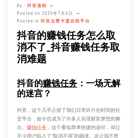
文
By -
抖音涨粉
Posted on
2025年7月6日
Posted in
抖音点赞卡盟自助平台
抖音的赚钱任务怎么取
消不了_抖音赚钱任务取
消难题
抖音的
赚钱
任务
：一场无解
的迷宫？
抖音，这个几乎占据了我们日常碎片化时间的社
交平台，如今也成为了许多人实现财富梦想的舞
台。
赚钱
任务
，这个看似简单快捷的途径，却让
不少用户陷入了“取消不得”的困境。这让我不禁