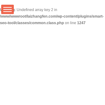
Warning
: Undefined array key 2 in
/www/wwwroot/laizhangfen.com/wp-content/plugins/smart-
seo-tool/classes/common.class.php
on line
1247