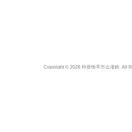
Copyright © 2026 抖音快手怎么涨粉. All Rig
Theme :
Personal CV Resume
By
a