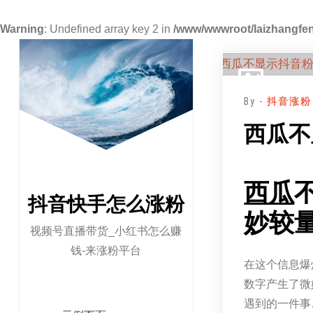
Warning
: Undefined array key 2 in
/www/wwwroot/laizhangfen
跳
至
正
By -
抖音涨粉
文
西瓜不
西瓜
抖音快手怎么涨粉
妙较
视频号直播带货_小红书怎么赚
钱-来涨粉平台
在这个信息爆
数字产生了微
遇到的一件事