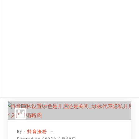
跳
至
正
文
By -
抖音涨粉