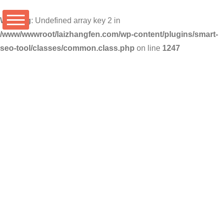
Warning
: Undefined array key 2 in
/www/wwwroot/laizhangfen.com/wp-content/plugins/smart-
seo-tool/classes/common.class.php
on line
1247