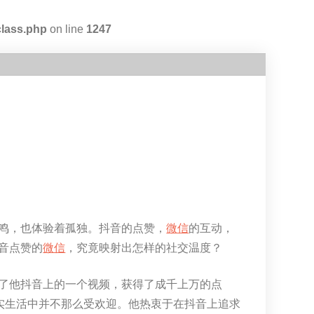
class.php
on line
1247
鸣，也体验着孤独。抖音的点赞，
微信
的互动，
音点赞的
微信
，究竟映射出怎样的社交温度？
了他抖音上的一个视频，获得了成千上万的点
实生活中并不那么受欢迎。他热衷于在抖音上追求