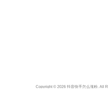
Copyright © 2026 抖音快手怎么涨粉. All Rig
Theme :
Personal CV Resume
By
a