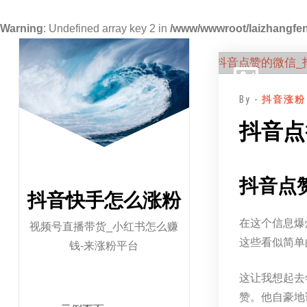
Warning
: Undefined array key 2 in
/www/wwwroot/laizhangfen
跳
至
正
By -
抖音涨粉
文
抖音点
抖音点
抖音快手怎么涨粉
在这个信息爆
视频号直播带货_小红书怎么赚
这些看似简单
钱-来涨粉平台
这让我想起去
赞。他自豪地