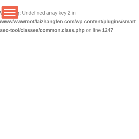
Warning
: Undefined array key 2 in
/www/wwwroot/laizhangfen.com/wp-content/plugins/smart-
seo-tool/classes/common.class.php
on line
1247