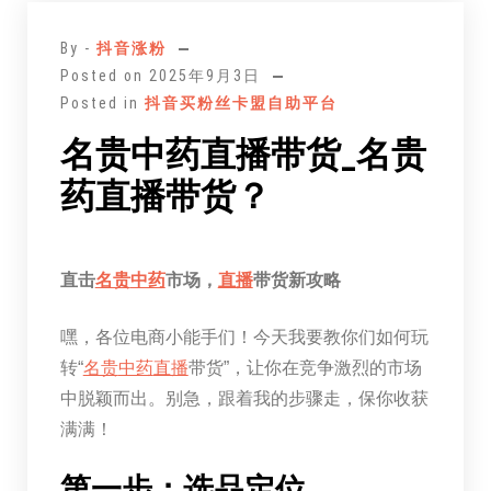
跳
至
By -
抖音涨粉
正
Posted on
2025年9月3日
文
Posted in
抖音买粉丝卡盟自助平台
名贵中药直播带货_名贵
药直播带货？
直击
名贵
中药
市场，
直播
带货新攻略
嘿，各位电商小能手们！今天我要教你们如何玩
转“
名贵
中药
直播
带货”，让你在竞争激烈的市场
中脱颖而出。别急，跟着我的步骤走，保你收获
满满！
第一步：选品定位