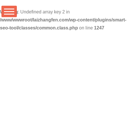
Warning
: Undefined array key 2 in
/www/wwwroot/laizhangfen.com/wp-content/plugins/smart-
seo-tool/classes/common.class.php
on line
1247