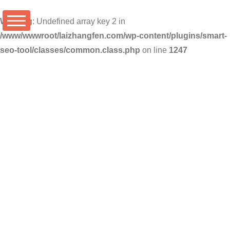
Warning
: Undefined array key 2 in
/www/wwwroot/laizhangfen.com/wp-content/plugins/smart-
seo-tool/classes/common.class.php
on line
1247