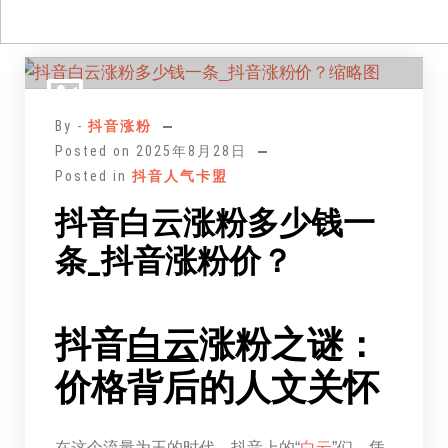
跳
至
正
By -
抖音涨粉
文
Posted on
2025年8月28日
Posted in
抖音人气卡盟
抖音白云涨粉多少钱一
条_抖音涨粉价？
抖音
白云
涨粉之谜：
价格背后的人文关怀
在这个流量为王的时代，抖音上的“
白云
”们，凭