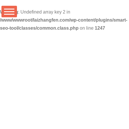
Warning
: Undefined array key 2 in
/www/wwwroot/laizhangfen.com/wp-content/plugins/smart-
seo-tool/classes/common.class.php
on line
1247