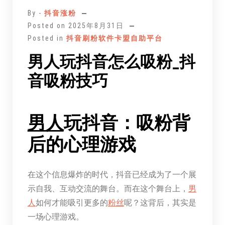
正
By -
抖音涨粉
文
Posted on
2025年8月31日
Posted in
抖音刷粉软件卡盟自助平台
男人玩抖音怎么吸粉_抖
音吸粉技巧
男人
玩抖音：吸粉背
后的心理游戏
在这个信息爆炸的时代，抖音已经成为了一个展
示自我、互动交流的舞台。而在这个舞台上，
男
人
如何才能吸引更多的
粉丝
呢？这背后，其实是
一场心理游戏。