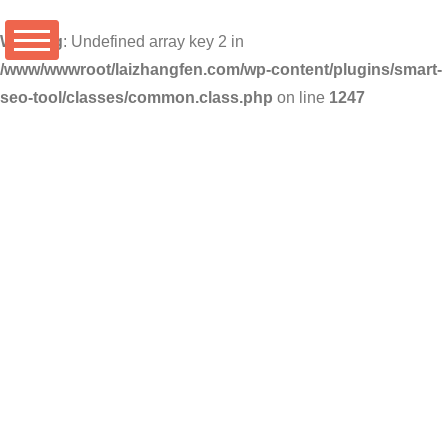
Warning
: Undefined array key 2 in
/www/wwwroot/laizhangfen.com/wp-content/plugins/smart-
seo-tool/classes/common.class.php
on line
1247