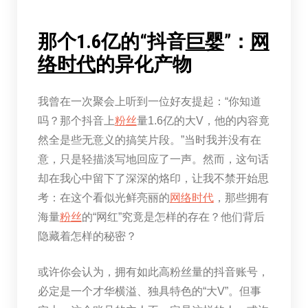
那个1.6亿的“抖音
巨婴
”：
网
络时代
的异化产物
我曾在一次聚会上听到一位好友提起：“你知道
吗？那个抖音上
粉丝
量1.6亿的大V，他的内容竟
然全是些无意义的搞笑片段。”当时我并没有在
意，只是轻描淡写地回应了一声。然而，这句话
却在我心中留下了深深的烙印，让我不禁开始思
考：在这个看似光鲜亮丽的
网络时代
，那些拥有
海量
粉丝
的“网红”究竟是怎样的存在？他们背后
隐藏着怎样的秘密？
或许你会认为，拥有如此高粉丝量的抖音账号，
必定是一个才华横溢、独具特色的“大V”。但事