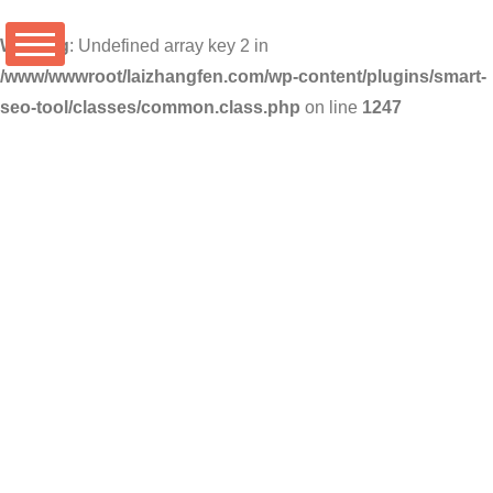
Warning
: Undefined array key 2 in
/www/wwwroot/laizhangfen.com/wp-content/plugins/smart-
seo-tool/classes/common.class.php
on line
1247