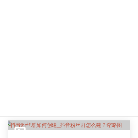
跳
至
正