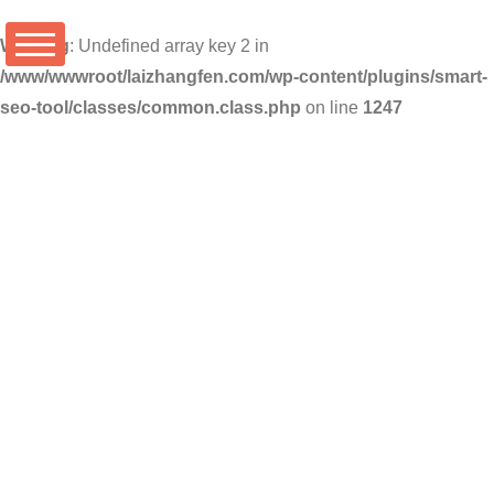
Warning
: Undefined array key 2 in
/www/wwwroot/laizhangfen.com/wp-content/plugins/smart-
seo-tool/classes/common.class.php
on line
1247