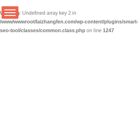
Warning
: Undefined array key 2 in
/www/wwwroot/laizhangfen.com/wp-content/plugins/smart-
seo-tool/classes/common.class.php
on line
1247