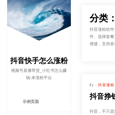
跳
至
分类
正
文
抖音涨粉软件
件、选择套餐
便捷，支持多
抖音快手怎么涨粉
视频号直播带货_小红书怎么赚
钱-来涨粉平台
By -
抖音涨粉
抖音挣
示例页面
抖音，不只是