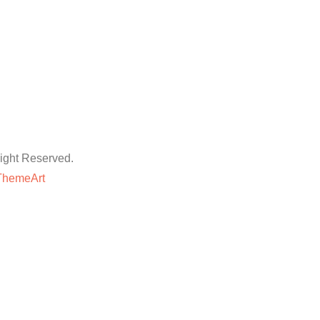
ht Reserved.
ThemeArt
粉丝平台
网站地图
抖音点赞卡盟平台
等专业技巧与方法,快速提升账号的权重和人气。