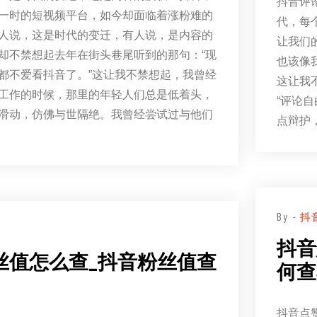
抖音评
一时的短视频平台，如今却面临着涨粉难的
代，每
人说，这是时代的变迁，有人说，是内容的
让我们
却不禁想起去年在街头巷尾听到的那句：“现
也该像
都不爱看抖音了。”这让我不禁想起，我曾经
这让我
工作的时候，那里的年轻人们总是低着头，
“评论
滑动，仿佛与世隔绝。我曾经尝试过与他们
点辩护
By -
抖
抖音
丝值怎么查_抖音粉丝值查
何查
抖音点