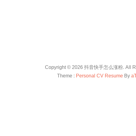
Copyright © 2026 抖音快手怎么涨粉. All Rig
Theme :
Personal CV Resume
By
a
友情链接：
抖音卡盟平台官网
抖音怎么涨粉
抖音怎么涨粉
en.com
抖音怎么涨粉
All right reserved
douyinkamen
抖音卡盟
抖音快手小红书等自媒体上进行直播带货、快速涨粉、赚钱方法