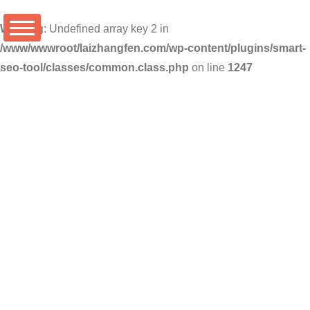
Warning
: Undefined array key 2 in
/www/wwwroot/laizhangfen.com/wp-content/plugins/smart-
seo-tool/classes/common.class.php
on line
1247