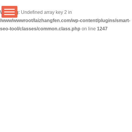
Warning
: Undefined array key 2 in
/www/wwwroot/laizhangfen.com/wp-content/plugins/smart-
seo-tool/classes/common.class.php
on line
1247