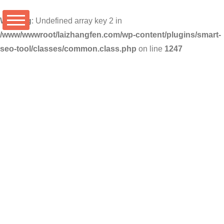
Warning
: Undefined array key 2 in
/www/wwwroot/laizhangfen.com/wp-content/plugins/smart-
seo-tool/classes/common.class.php
on line
1247