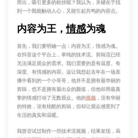
而出，吸引更多的粉丝呢？我认为，关键在于找
到一个既能触动人心，又能引起共鸣的内容点。
内容为王，
情感
为魂
首先，我们要明确一点：内容为王，情感为魂。
在抖音这个平台上，单纯的技术流、剪辑流已经
无法满足观众的需求。我们需要的是有温度、有
深度、有情感的内容。这让我想起去年在一场直
播中看到的一个小哥哥，他并不是拥有最华丽的
剪辑，也不是拥有最出众的颜值，但他却用最真
挚的情感打动了无数观众。他的
视频
，没有华丽
的特效，没有炫酷的剪辑，但却让观众感受到了
生活的真实和温暖。
我曾尝试过制作一些技术流视频，结果发现，虽