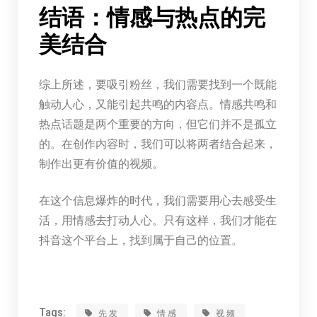
结语：情感与热点的完
美结合
综上所述，要吸引粉丝，我们需要找到一个既能
触动人心，又能引起共鸣的内容点。情感共鸣和
热点话题是两个重要的方向，但它们并不是孤立
的。在创作内容时，我们可以将两者结合起来，
制作出更有价值的视频。
在这个信息爆炸的时代，我们需要用心去感受生
活，用情感去打动人心。只有这样，我们才能在
抖音这个平台上，找到属于自己的位置。
Tags:
先发
情感
视频