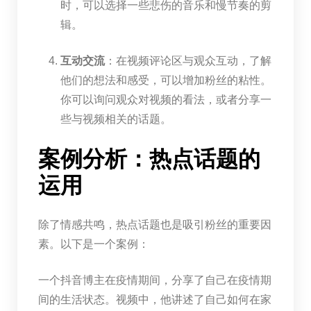
时，可以选择一些悲伤的音乐和慢节奏的剪
辑。
互动交流
：在视频评论区与观众互动，了解
他们的想法和感受，可以增加粉丝的粘性。
你可以询问观众对视频的看法，或者分享一
些与视频相关的话题。
案例分析：热点话题的
运用
除了情感共鸣，热点话题也是吸引粉丝的重要因
素。以下是一个案例：
一个抖音博主在疫情期间，分享了自己在疫情期
间的生活状态。视频中，他讲述了自己如何在家