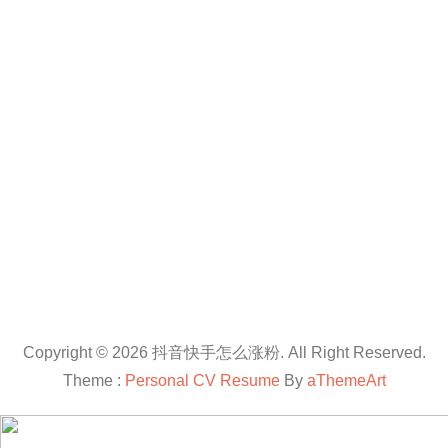
Copyright © 2026 抖音快手怎么涨粉. All Right Reserved.
Theme :
Personal CV Resume
By
aThemeArt