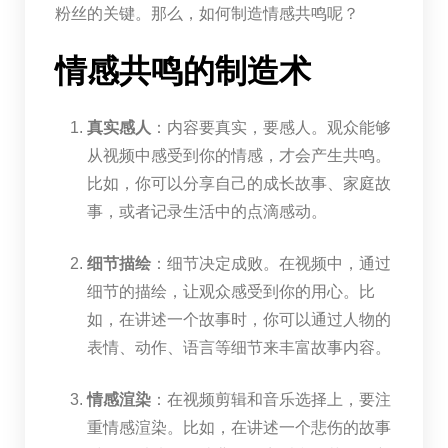
粉丝的关键。那么，如何制造情感共鸣呢？
情感共鸣的制造术
真实感人
：内容要真实，要感人。观众能够
从视频中感受到你的情感，才会产生共鸣。
比如，你可以分享自己的成长故事、家庭故
事，或者记录生活中的点滴感动。
细节描绘
：细节决定成败。在视频中，通过
细节的描绘，让观众感受到你的用心。比
如，在讲述一个故事时，你可以通过人物的
表情、动作、语言等细节来丰富故事内容。
情感渲染
：在视频剪辑和音乐选择上，要注
重情感渲染。比如，在讲述一个悲伤的故事