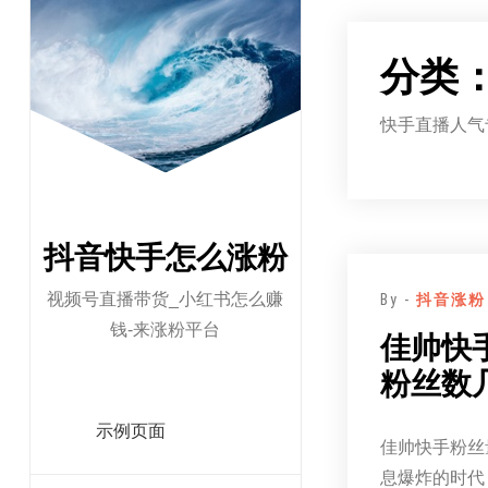
跳
至
分类
正
文
快手直播人气
抖音快手怎么涨粉
视频号直播带货_小红书怎么赚
By -
抖音涨粉
钱-来涨粉平台
佳帅快
粉丝数
示例页面
佳帅快手粉丝
息爆炸的时代