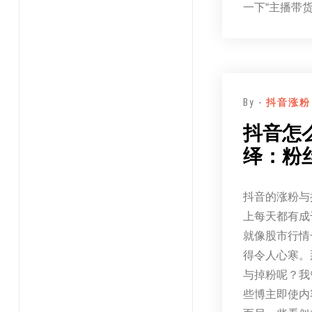
一下“主播带
By -
抖音涨粉
抖音怎
绎：粉
抖音的涨粉与
上每天都有成
就像股市行情
得令人心寒。
与掉粉呢？我
些博主即使内