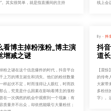
货”。其实很简单，就是指直播间的主持
线上会
By -
抖
么看博主掉粉涨粉_博主演
抖音
丝增减之谜
道长
掉粉之谜在这个信息爆炸的时代，抖音平台
【震惊
千上万的博主诞生和消失。他们的粉丝数量
的传奇
一样起伏不定，时而涨得让人眼红，时而跌
大家带
那么，究竟是什么因素在影响着博主的涨粉
多粉丝
曾在一次偶然的机会中观察到一个现象：有
字）。
容质量并不出众，却依然能吸引大量粉丝；