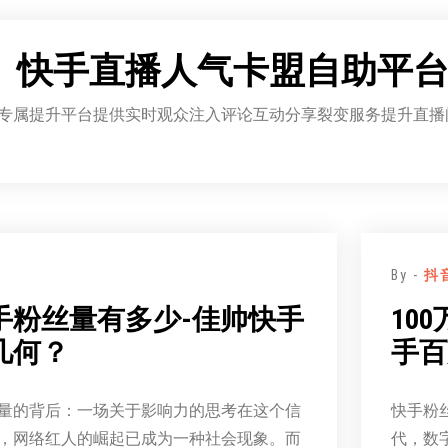
：
快手直播人气卡盟自助平
专属提升平台提供实时观众注入评论互动分享裂变服务提升直播间
By -
抖
手粉丝量有多少-佳帅快手
10
几何？
手百
量的背后：一场关于影响力的思考在这个信
快手粉
，网络红人的崛起已成为一种社会现象。而
代，数