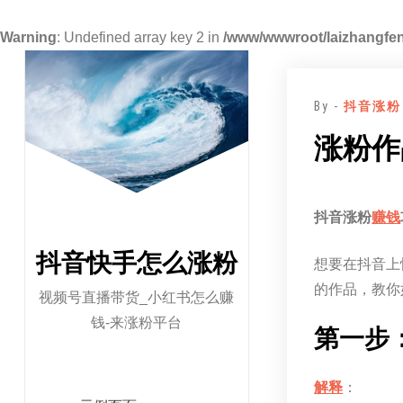
Warning
: Undefined array key 2 in
/www/wwwroot/laizhangfen
跳
至
By -
抖音涨粉
正
文
涨粉作
抖音涨粉
赚钱
抖音快手怎么涨粉
想要在抖音上
的作品，教你
视频号直播带货_小红书怎么赚
钱-来涨粉平台
第一步
解释
：