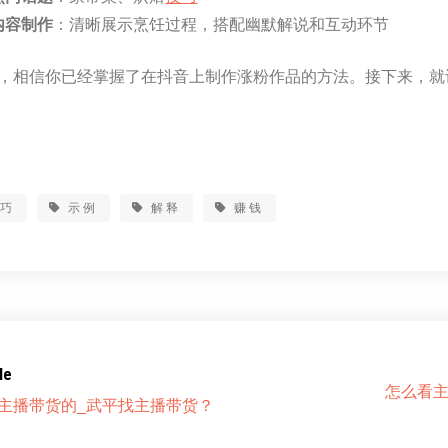
内容制作
：清晰展示烹饪过程，搭配幽默解说和互动环节
，相信你已经掌握了在抖音上制作涨粉作品的方法。接下来，就
技巧
示例
解释
赚钱
le
怎么看主
主播带货的_武平找主播带货？