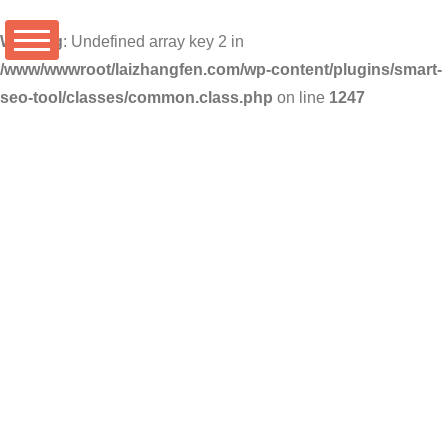
Warning
: Undefined array key 2 in
/www/wwwroot/laizhangfen.com/wp-content/plugins/smart-
seo-tool/classes/common.class.php
on line
1247