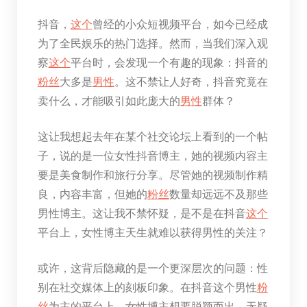
抖音，
这个
曾经的小众短视频平台，如今已经成
为了全民娱乐的热门选择。然而，当我们深入观
察
这个
平台时，会发现一个有趣的现象：抖音的
粉丝
大多是
男性
。这不禁让人好奇，抖音究竟在
卖什么，才能吸引如此庞大的
男性
群体？
这让我想起去年在某个社交论坛上看到的一个帖
子，说的是一位女性抖音博主，她的视频内容主
要是美食制作和旅行分享。尽管她的视频制作精
良，内容丰富，但她的
粉丝
数量却远远不及那些
男性博主。这让我不禁怀疑，是不是在抖音
这个
平台上，女性博主天生就难以获得男性的关注？
或许，这背后隐藏的是一个更深层次的问题：性
别在社交媒体上的刻板印象。在抖音这个男性
粉
丝
为主的平台上，女性博主想要脱颖而出，无疑