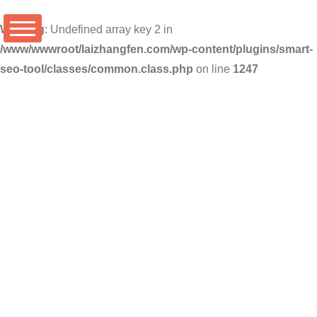
Warning
: Undefined array key 2 in
/www/wwwroot/laizhangfen.com/wp-content/plugins/smart-
seo-tool/classes/common.class.php
on line
1247