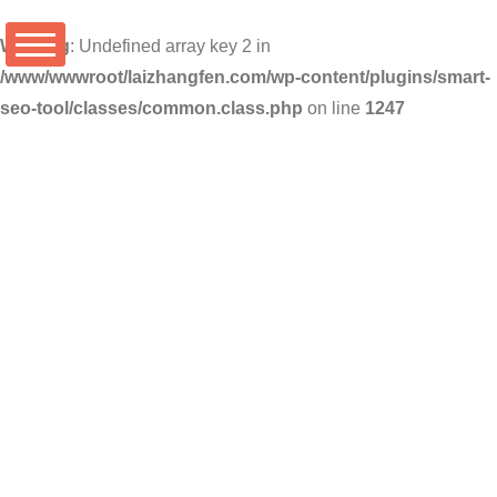
Warning
: Undefined array key 2 in
/www/wwwroot/laizhangfen.com/wp-content/plugins/smart-
seo-tool/classes/common.class.php
on line
1247