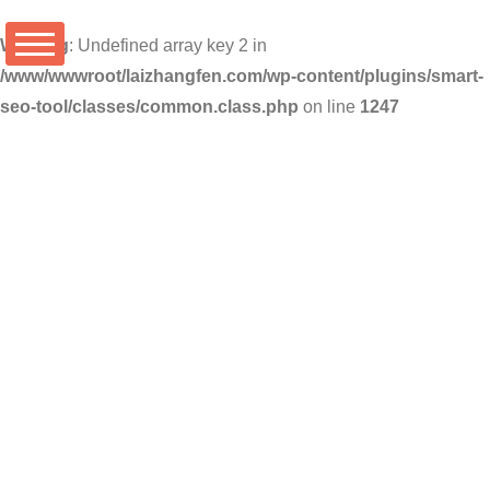
Warning
: Undefined array key 2 in
/www/wwwroot/laizhangfen.com/wp-content/plugins/smart-
seo-tool/classes/common.class.php
on line
1247