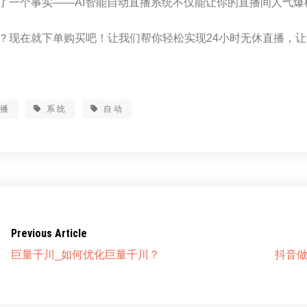
了一个事实——AI智能自动直播系统不仅能让你的直播间人气
？现在就下单购买吧！让我们帮你轻松实现24小时无休直播，
直播
系统
自动
Previous Article
巨量千川_如何优化巨量千川？
抖音做