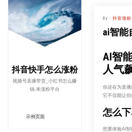
跳
至
By -
抖音涨粉
正
文
ai智
AI智
人气
抖音快手怎么涨粉
视频号直播带货_小红书怎么赚
你还在为直播
钱-来涨粉平台
它不仅能让你
怎么下
示例页面
想要体验AI智