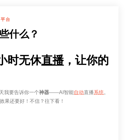
单平台
问些什么？
4小时无休
直播
，让你的
天我要告诉你一个
神器
——AI智能
自动
直播
系统
。
播效果还要好！不信？往下看！