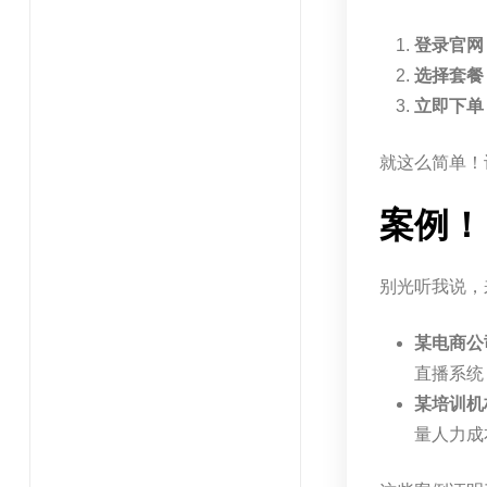
登录官网
选择套餐
立即下单
就这么简单！
案例！
别光听我说，
某电商公
直播系统
某培训机
量人力成