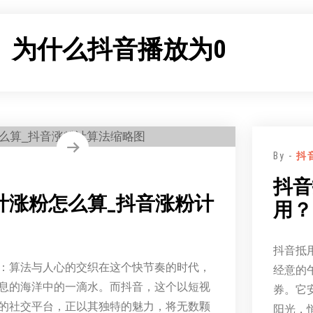
：
为什么抖音播放为0
By -
抖
抖音
计涨粉怎么算_抖音涨粉计
用？
抖音抵
：算法与人心的交织在这个快节奏的时代，
经意的
息的海洋中的一滴水。而抖音，这个以短视
券。它
的社交平台，正以其独特的魅力，将无数颗
阳光，