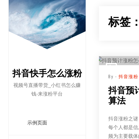
跳
至
标签
正
文
抖音快手怎么涨粉
By -
抖音涨粉
视频号直播带货_小红书怎么赚
抖音预
钱-来涨粉平台
算法
抖音涨粉之谜
示例页面
每个人都是信
频为主要载体