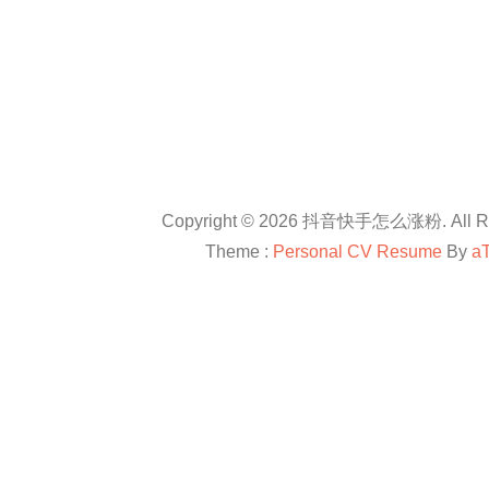
Copyright © 2026 抖音快手怎么涨粉. All Rig
Theme :
Personal CV Resume
By
a
友情链接：
抖音卡盟平台官网
抖音怎么涨粉
抖音怎么涨粉
en.com
抖音怎么涨粉
All right reserved
douyinkamen
抖音卡盟
抖音快手小红书等自媒体上进行直播带货、快速涨粉、赚钱方法