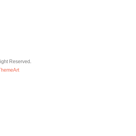
ht Reserved.
ThemeArt
粉丝平台
网站地图
抖音点赞卡盟平台
等专业技巧与方法,快速提升账号的权重和人气。