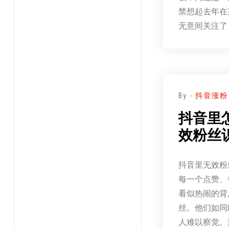
禁想起去年在
无意间关注了
By -
抖音涨粉
抖音里
效粉丝
抖音里无效粉
每一个点赞、
看似热闹的背
丝。他们如同
人难以察觉。