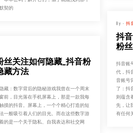
默契的
By -
抖
抖音
粉丝
粉丝关注如何隐藏_抖音粉
抖音账
隐藏方法
代，抖
音账号
隐藏：数字背后的隐秘游戏我曾在一个周末
了：抖
窗前，目光落在手机屏幕上，那是一款我每
则蕴含
触摸的抖音。屏幕上，一个个精心打造的短
先，让
法一般吸引着人们的目光。而在这些数字游
有任何
着的是一个关于隐私、自我表达和社交网