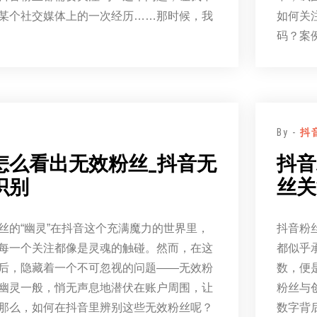
某个社交媒体上的一次经历……那时候，我
如何关
码？案
By -
抖
怎么看出无效粉丝_抖音无
抖音
识别
丝关
丝的“幽灵”在抖音这个充满魔力的世界里，
抖音粉
每一个关注都像是灵魂的触碰。然而，在这
都似乎
后，隐藏着一个不可忽视的问题——无效粉
数，便
幽灵一般，悄无声息地潜伏在账户周围，让
粉丝与
那么，如何在抖音里辨别这些无效粉丝呢？
数字背