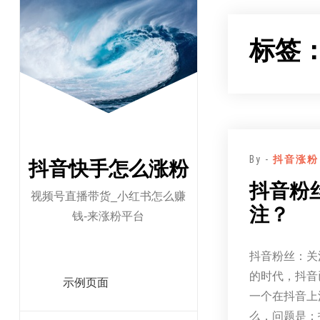
跳
至
标签
正
文
By -
抖音涨粉
抖音快手怎么涨粉
抖音粉
视频号直播带货_小红书怎么赚
注？
钱-来涨粉平台
抖音粉丝：关
的时代，抖音
示例页面
一个在抖音上
么，问题是：