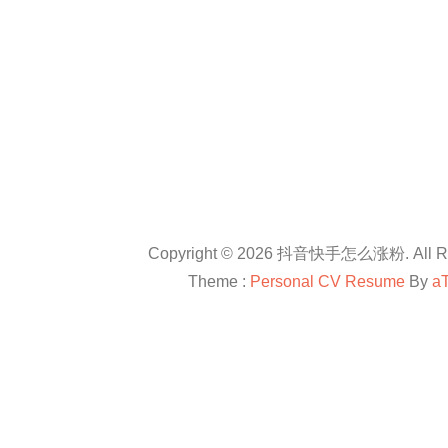
Copyright © 2026 抖音快手怎么涨粉. All Rig
Theme :
Personal CV Resume
By
a
友情链接：
抖音卡盟平台官网
抖音怎么涨粉
抖音怎么涨粉
en.com
抖音怎么涨粉
All right reserved
douyinkamen
抖音卡盟
抖音快手小红书等自媒体上进行直播带货、快速涨粉、赚钱方法