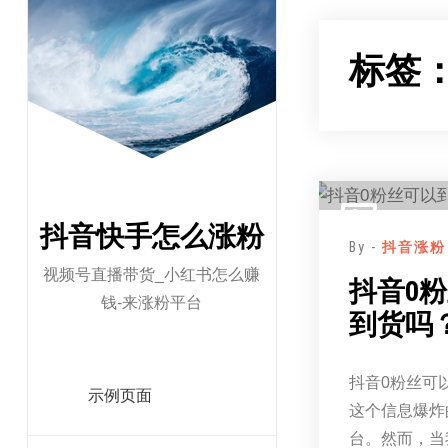
跳
至
标签
正
文
抖音快手怎么涨粉
By -
抖音涨粉
视频号直播带货_小红书怎么赚
抖音0
钱-来涨粉平台
到货吗
抖音0粉丝可
示例页面
这个信息爆炸
台。然而，当