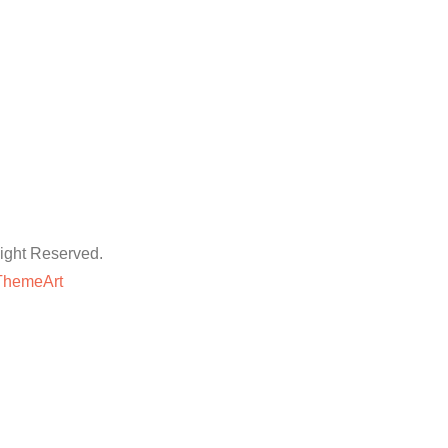
ht Reserved.
ThemeArt
粉丝平台
网站地图
抖音点赞卡盟平台
等专业技巧与方法,快速提升账号的权重和人气。