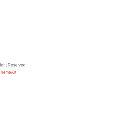
ht Reserved.
ThemeArt
粉丝平台
网站地图
抖音点赞卡盟平台
等专业技巧与方法,快速提升账号的权重和人气。