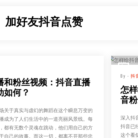
：
加好友抖音点赞
By -
抖
播和粉丝视频：抖音直播
怎样
动如何？
音粉
场关于真实与虚幻的舞蹈在这个瞬息万变的
深入抖
播成为了人们生活中的一道亮丽风景线。每
抖音已
，都有无数个灵魂在跳动，他们用自己的方
这个看
于自己的故事。而这一切，都离不开那些忠