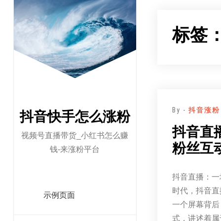
跳
至
标签
正
文
By -
抖音涨粉
抖音快手怎么涨粉
抖音直
视频号直播带货_小红书怎么赚
粉丝互
钱-来涨粉平台
抖音直播：一
时代，抖音直
示例页面
一个屏幕背后
式，讲述着属