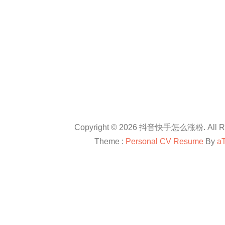
Copyright © 2026 抖音快手怎么涨粉. All Rig
Theme :
Personal CV Resume
By
a
友情链接：
抖音卡盟平台官网
抖音怎么涨粉
抖音怎么涨粉
en.com
抖音怎么涨粉
All right reserved
douyinkamen
抖音卡盟
抖音快手小红书等自媒体上进行直播带货、快速涨粉、赚钱方法