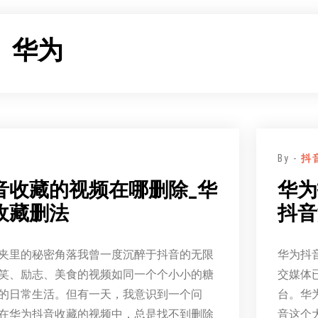
：
华为
By -
抖
音收藏的视频在哪删除_华
华为
收藏删法
抖音
夹里的秘密角落我曾一度沉醉于抖音的无限
华为抖
笑、励志、美食的视频如同一个个小小的糖
交媒体
的日常生活。但有一天，我意识到一个问
台。华
在华为抖音收藏的视频中，总是找不到删除
音这个