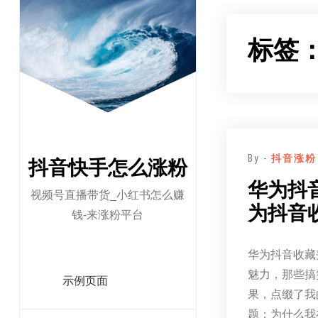
跳
至
标签
正
文
By -
抖音涨粉
抖音快手怎么涨粉
华为抖
视频号直播带货_小红书怎么赚
为抖音
钱-来涨粉平台
华为抖音收藏
魅力，那些搞
示例页面
果，点缀了我
题：为什么我