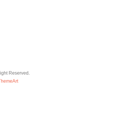
ht Reserved.
ThemeArt
粉丝平台
网站地图
抖音点赞卡盟平台
等专业技巧与方法,快速提升账号的权重和人气。