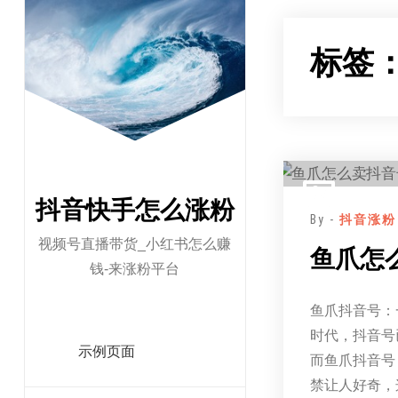
跳
至
标签
正
文
抖音快手怎么涨粉
By -
抖音涨粉
视频号直播带货_小红书怎么赚
鱼爪怎
钱-来涨粉平台
鱼爪抖音号：
时代，抖音号
示例页面
而鱼爪抖音号
禁让人好奇，