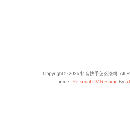
Copyright © 2026 抖音快手怎么涨粉. All Rig
Theme :
Personal CV Resume
By
a
友情链接：
抖音卡盟平台官网
抖音怎么涨粉
抖音怎么涨粉
en.com
抖音怎么涨粉
All right reserved
douyinkamen
抖音卡盟
抖音快手小红书等自媒体上进行直播带货、快速涨粉、赚钱方法