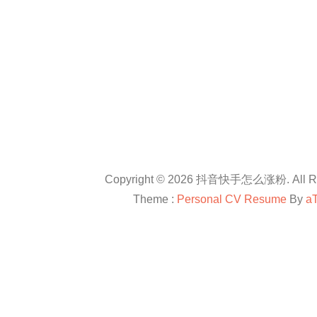
Copyright © 2026 抖音快手怎么涨粉. All Rig
Theme :
Personal CV Resume
By
a
友情链接：
抖音卡盟平台官网
抖音怎么涨粉
抖音怎么涨粉
en.com
抖音怎么涨粉
All right reserved
douyinkamen
抖音卡盟
抖音快手小红书等自媒体上进行直播带货、快速涨粉、赚钱方法