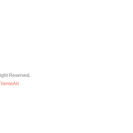
ht Reserved.
ThemeArt
粉丝平台
网站地图
抖音点赞卡盟平台
等专业技巧与方法,快速提升账号的权重和人气。