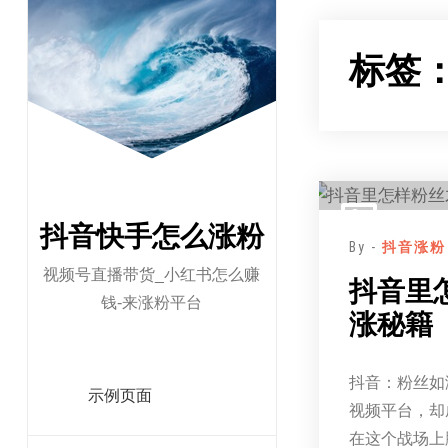
跳
至
标签
正
文
抖音快手怎么涨粉
By -
抖音涨粉
视频号直播带货_小红书怎么赚
抖音里
钱-来涨粉平台
涨秘籍
抖音：粉丝如
示例页面
视频平台，却
在这个战场上