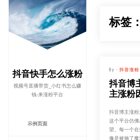
跳
至
标签
正
文
By -
抖音涨粉
抖音快手怎么涨粉
抖音博
视频号直播带货_小红书怎么赚
主涨粉
钱-来涨粉平台
抖音博主涨粉
这个平台仿佛
示例页面
望。每一个在
像是被施了魔