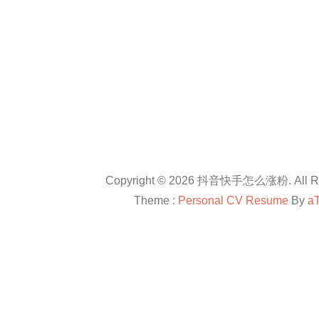
Copyright © 2026 抖音快手怎么涨粉. All Rig
Theme :
Personal CV Resume
By
a
友情链接：
抖音卡盟平台官网
抖音怎么涨粉
抖音怎么涨粉
en.com
抖音怎么涨粉
All right reserved
douyinkamen
抖音卡盟
抖音快手小红书等自媒体上进行直播带货、快速涨粉、赚钱方法