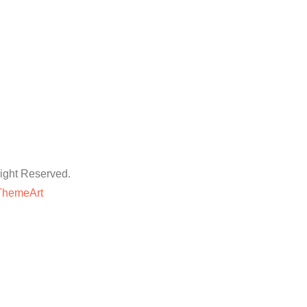
ht Reserved.
ThemeArt
粉丝平台
网站地图
抖音点赞卡盟平台
等专业技巧与方法,快速提升账号的权重和人气。