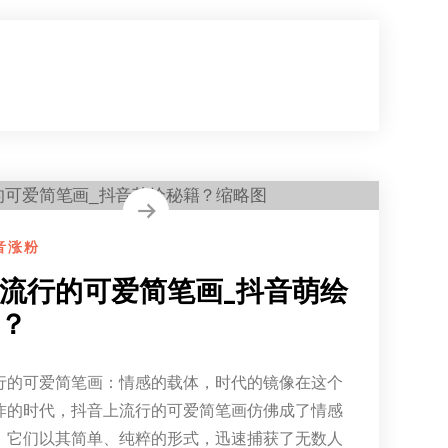
音涨粉
流行的可爱简笔画_抖音萌绘
？
行的可爱简笔画：情感的载体，时代的镜像在这个
炸的时代，抖音上流行的可爱简笔画仿佛成了情感
，它们以其简单、纯粹的形式，迅速捕获了无数人