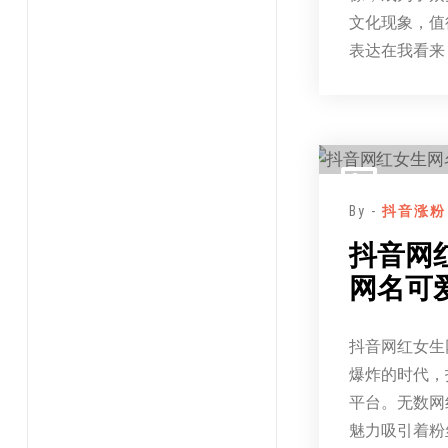
文化现象，值
表达在我看来
By -
抖音涨粉
抖音网
网名可
抖音网红女生
爆炸的时代，
平台。无数网
魅力吸引着粉