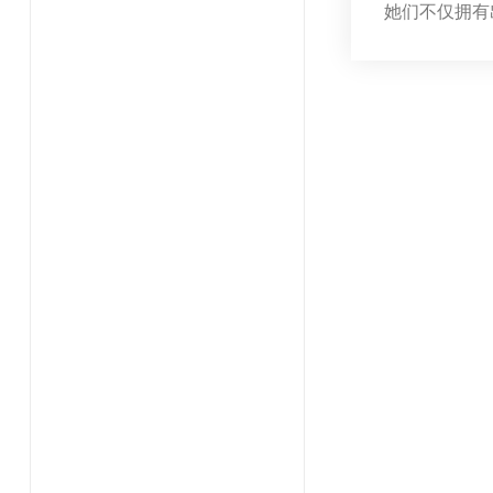
她们不仅拥有