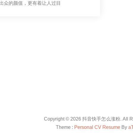
出众的颜值，更有着让人过目
Copyright © 2026 抖音快手怎么涨粉. All Rig
Theme :
Personal CV Resume
By
a