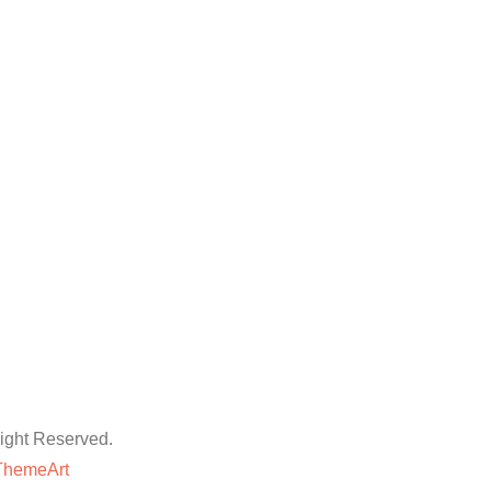
ht Reserved.
ThemeArt