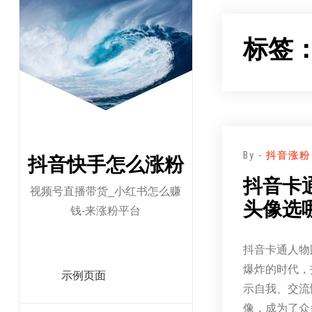
跳
至
标签
正
文
By -
抖音涨粉
抖音快手怎么涨粉
抖音卡
视频号直播带货_小红书怎么赚
头像选
钱-来涨粉平台
抖音卡通人物
爆炸的时代，
示例页面
示自我、交流
像，成为了众