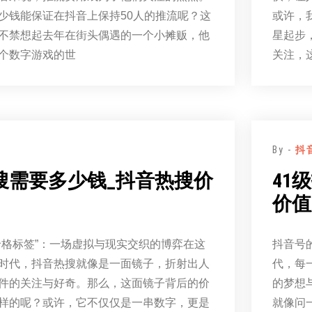
少钱能保证在抖音上保持50人的推流呢？这
或许，
不禁想起去年在街头偶遇的一个小摊贩，他
星起步
个数字游戏的世
关注，
By -
抖
搜需要多少钱_抖音热搜价
41
价值
价格标签”：一场虚拟与现实交织的博弈在这
抖音号
时代，抖音热搜就像是一面镜子，折射出人
代，每
件的关注与好奇。那么，这面镜子背后的价
的梦想
样的呢？或许，它不仅仅是一串数字，更是
就像问