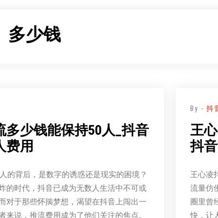
：
多少钱
By -
抖
流多少钱能保持50人_抖音
王心
人费用
抖音
0人的背后，是数字的诱惑还是现实的困境？
王心凌
炸的时代，抖音已成为无数人生活中不可或
流量仿
而对于那些怀揣梦想，渴望在抖音上闯出一
圈里曾
者来说，推流费用成为了他们关注的焦点。
快，让