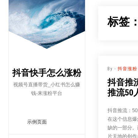
跳
至
标签
正
文
By -
抖音涨粉
抖音快手怎么涨粉
抖音推
视频号直播带货_小红书怎么赚
推流50
钱-来涨粉平台
抖音推流：5
在这个信息爆
示例页面
缺的一部分。
片天地的创作