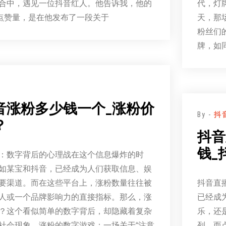
合中，遇见一位抖音红人。他告诉我，他的
代，灯
万点赞量，是在他发布了一段关于
天，那
粉丝们
牌，如
音涨粉多少钱一个_涨粉价
By -
抖
？
抖音
钱_
：数字背后的心理战在这个信息爆炸的时
如某宝和抖音，已经成为人们获取信息、娱
要渠道。而在这些平台上，涨粉数量往往被
抖音直
人或一个品牌影响力的直接指标。那么，涨
已经成
？这个看似简单的数字背后，却隐藏着复杂
乐，还
社会现象。涨粉的数字游戏：一场关于“注意
列。而