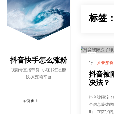
跳
至
标签
正
文
抖音快手怎么涨粉
By -
抖音涨粉
视频号直播带货_小红书怎么赚
抖音被
钱-来涨粉平台
决法？
抖音被限流了
示例页面
个信息爆炸的
船，在数字的