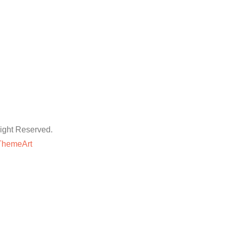
ht Reserved.
ThemeArt
粉丝平台
网站地图
抖音点赞卡盟平台
等专业技巧与方法,快速提升账号的权重和人气。