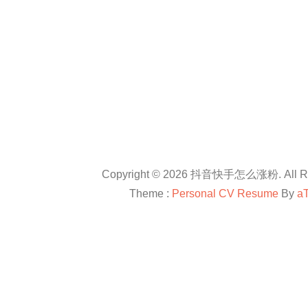
Copyright © 2026 抖音快手怎么涨粉. All Rig
Theme :
Personal CV Resume
By
a
友情链接：
抖音卡盟平台官网
抖音怎么涨粉
抖音怎么涨粉
en.com
抖音怎么涨粉
All right reserved
douyinkamen
抖音卡盟
抖音快手小红书等自媒体上进行直播带货、快速涨粉、赚钱方法