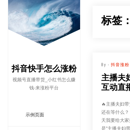
跳
至
标签
正
文
By -
抖音涨粉
抖音快手怎么涨粉
主播夫
视频号直播带货_小红书怎么赚
互动直
钱-来涨粉平台
🔥主播夫妇
还在等什么？
示例页面
天我要给大家
是“主播夫妇