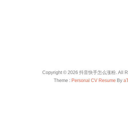
Copyright © 2026 抖音快手怎么涨粉. All Rig
Theme :
Personal CV Resume
By
a
友情链接：
抖音卡盟平台官网
抖音怎么涨粉
抖音怎么涨粉
en.com
抖音怎么涨粉
All right reserved
douyinkamen
抖音卡盟
抖音快手小红书等自媒体上进行直播带货、快速涨粉、赚钱方法