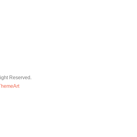
ht Reserved.
ThemeArt
粉丝平台
网站地图
抖音点赞卡盟平台
等专业技巧与方法,快速提升账号的权重和人气。