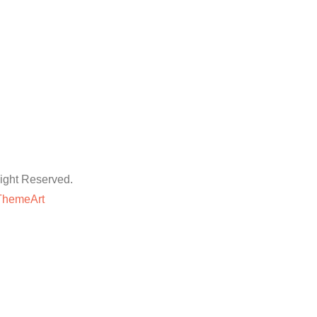
ht Reserved.
ThemeArt
粉丝平台
网站地图
抖音点赞卡盟平台
等专业技巧与方法,快速提升账号的权重和人气。