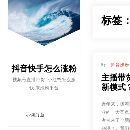
跳
至
标签
正
文
By -
抖音涨粉
抖音快手怎么涨粉
主播带
视频号直播带货_小红书怎么赚
新模式
钱-来涨粉平台
近年来，随着
业的一大亮点
示例页面
者带来了全新
些呢？让我们