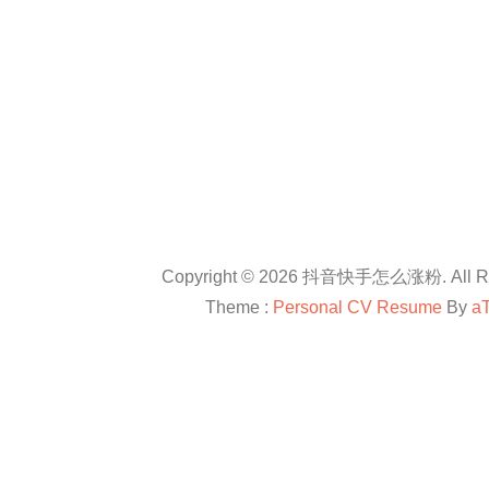
Copyright © 2026 抖音快手怎么涨粉. All Rig
Theme :
Personal CV Resume
By
a
友情链接：
抖音卡盟平台官网
抖音怎么涨粉
抖音怎么涨粉
en.com
抖音怎么涨粉
All right reserved
douyinkamen
抖音卡盟
抖音快手小红书等自媒体上进行直播带货、快速涨粉、赚钱方法