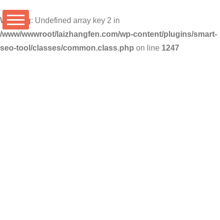
Warning
: Undefined array key 2 in
/www/wwwroot/laizhangfen.com/wp-content/plugins/smart-
seo-tool/classes/common.class.php
on line
1247