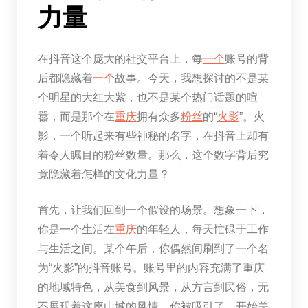
力量
在抖音这个庞大的社交平台上，每
一个
账号的背
后都隐藏着
一个
故事。今天，我想探讨的不是某
个明星的大红大紫，也不是某个热门话题的喧
嚣，而是那个在
重庆
拥有众多
粉丝
的“
火影
”。火
影，一个听起来有些神秘的名字，在抖音上却有
着令人瞩目的粉丝数量。那么，这个数字背后究
竟隐藏着怎样的文化力量？
首先，让我们回到一个假设的场景。想象一下，
你是一个生活在
重庆
的年轻人，每天忙碌于工作
与生活之间。某个午后，你偶然间刷到了一个名
为“火影”的抖音账号。账号里的内容充满了重庆
的地域特色，从美食到风景，从方言到民俗，无
不展现着这座山城的风情。你被吸引了，开始关