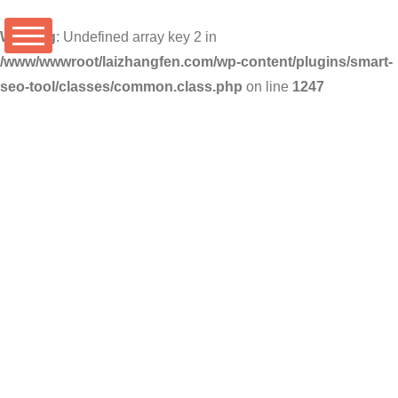
Warning
: Undefined array key 2 in
/www/wwwroot/laizhangfen.com/wp-content/plugins/smart-
seo-tool/classes/common.class.php
on line
1247