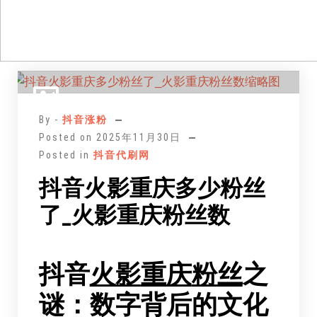
跳
至
正
By -
抖音涨粉
文
Posted on
2025年11月30日
Posted in
抖音代刷网
抖音火影重庆多少粉丝
了_火影重庆粉丝数
抖音
火影
重庆
粉丝
之
谜：数字背后的文化