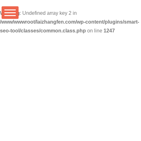
Warning
: Undefined array key 2 in
/www/wwwroot/laizhangfen.com/wp-content/plugins/smart-
seo-tool/classes/common.class.php
on line
1247