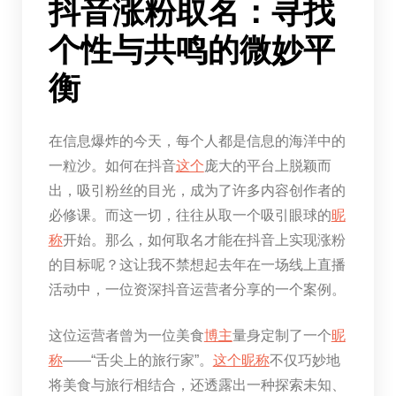
抖音涨粉取名：寻找
个性与共鸣的微妙平
衡
在信息爆炸的今天，每个人都是信息的海洋中的
一粒沙。如何在抖音
这个
庞大的平台上脱颖而
出，吸引粉丝的目光，成为了许多内容创作者的
必修课。而这一切，往往从取一个吸引眼球的
昵
称
开始。那么，如何取名才能在抖音上实现涨粉
的目标呢？这让我不禁想起去年在一场线上直播
活动中，一位资深抖音运营者分享的一个案例。
这位运营者曾为一位美食
博主
量身定制了一个
昵
称
——“舌尖上的旅行家”。
这个
昵称
不仅巧妙地
将美食与旅行相结合，还透露出一种探索未知、