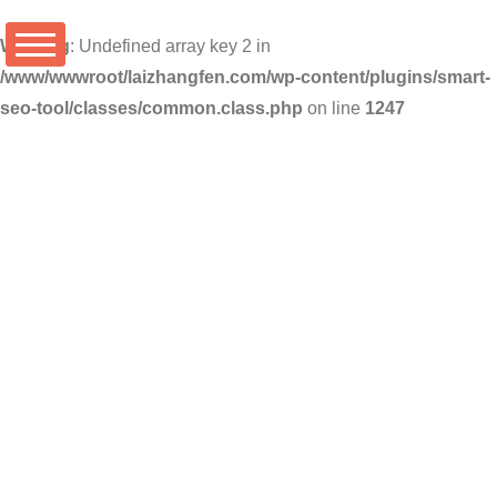
Warning
: Undefined array key 2 in
/www/wwwroot/laizhangfen.com/wp-content/plugins/smart-
seo-tool/classes/common.class.php
on line
1247