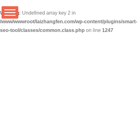
Warning
: Undefined array key 2 in
/www/wwwroot/laizhangfen.com/wp-content/plugins/smart-
seo-tool/classes/common.class.php
on line
1247